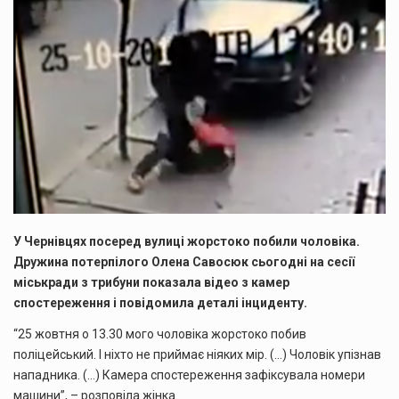
У Чернівцях посеред вулиці жорстоко побили чоловіка.
Дружина потерпілого Олена Савосюк сьогодні на сесії
міськради з трибуни показала відео з камер
спостереження і повідомила деталі інциденту.
“25 жовтня о 13.30 мого чоловіка жорстоко побив
поліцейський. І ніхто не приймає ніяких мір. (…) Чоловік упізнав
нападника. (…) Камера спостереження зафіксувала номери
машини”, – розповіла жінка.