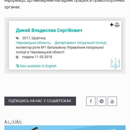
інформації, що ймовірний нападник працює в правоохоронних
органах.
ПІДПИШИСЬ НА НАС У СОЦМЕРЕЖАХ:
Á‡„ÛÁÍ‡...