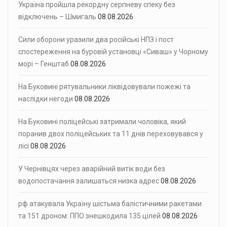
Україна пройшла рекордну серпневу спеку без
відключень – Шмигаль
08.08.2026
Сили оборони уразили два російські НПЗ і пост
спостереження на буровій установці «Сиваш» у Чорному
морі – Генштаб
08.08.2026
На Буковині рятувальники ліквідовували пожежі та
наслідки негоди
08.08.2026
На Буковині поліцейські затримали чоловіка, який
поранив двох поліцейських та 11 днів переховувався у
лісі
08.08.2026
У Чернівцях через аварійний витік води без
водопостачання залишаться низка адрес
08.08.2026
рф атакувала Україну шістьма балістичними ракетами
та 151 дроном: ППО знешкодила 135 цілей
08.08.2026