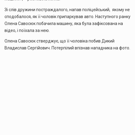
Зі слів дружини постраждалого, напав поліцейський, якому не
сподобалося, як її чоловік припаркував авто. Наступного ранку
Олена Савосюк побачила машину, яка була зафіксована на
відео, і поїхала за нею.
Олена Савосюк стверджує, що її чоловіка побив Дикий
Владислав Сергійович. Потерпілий впізнав нападника на фото.