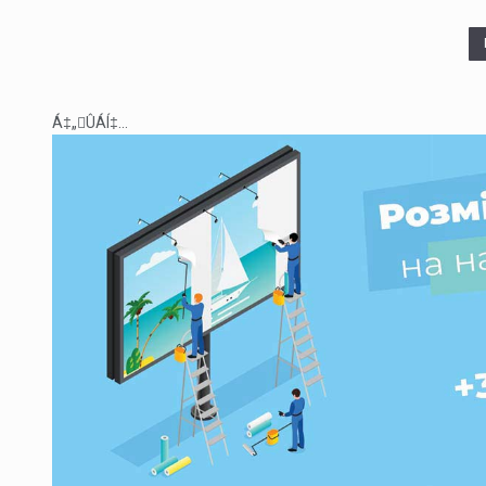
Á‡„ÛÁÍ‡...