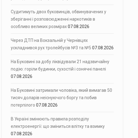
Судитимуть двох буковинців, обвинувачених у
зберіганні і розповсюдженні наркотиків в
особливо великих розмірах
07.08.2026
Через ДТП на Вокзальній у Чернівцях
ускладнився рух тролейбусів №3 та №5
07.08.2026
На Буковині за добу ліквідували 21 надзвичайну
подію: горіли будинки, сухостій і сонячні панелі
07.08.2026
На Буковині затримали чоловіка, який вимагав 50
тисяч доларів неіснуючого боргу та побив
потерпілого
07.08.2026
В Україні змінюють правила розподілу
електроенергії: що зміниться влітку та взимку
07.08.2026