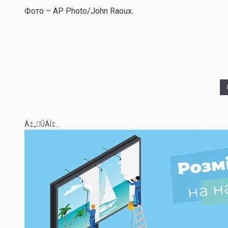
Фото – AP Photo/John Raoux.
Á‡„ÛÁÍ‡...