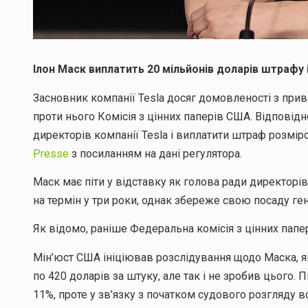
Ілон Маск виплатить 20 мільйонів доларів штрафу 
Засновник компанії Tesla досяг домовленості з прив
проти нього Комісія з цінних паперів США. Відповід
директорів компанії Tesla і виплатити штраф розмір
Presse
з посиланням на дані регулятора.
Маск має піти у відставку як голова ради директорів
на термін у три роки, однак збереже свою посаду ге
Як відомо, раніше Федеральна комісія з цінних папер
Мін’юст США ініціював розслідування щодо Маска, як
по 420 доларів за штуку, але так і не зробив цього. 
11%, проте у зв’язку з початком судового розгляду в