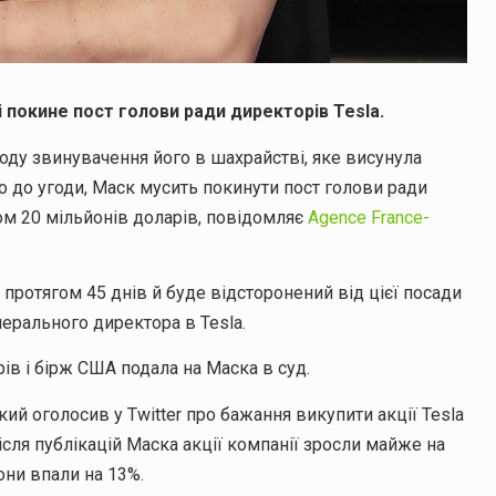
і покине пост голови ради директорів Tesla.
оду звинувачення його в шахрайстві, яке висунула
но до угоди, Маск мусить покинути пост голови ради
ом 20 мільйонів доларів, повідомляє
Agence France-
 протягом 45 днів й буде відсторонений від цієї посади
нерального директора в Tesla.
ів і бірж США подала на Маска в суд.
ий оголосив у Twitter про бажання викупити акції Tesla
Після публікацій Маска акції компанії зросли майже на
они впали на 13%.