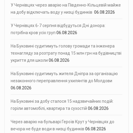
У Чернівцях через аварію на Південно-Кільцевій майже
на добу відключать воду у низці будинків
06.08.2026
У Чернівцях 6-7 серпня відбудуться Дні донора:
потрібна кров усіх груп
06.08.2026
На Буковині судитимуть голову громади та інженера
технагляду за розтрату понад 15 млн грн на будівництві
укриття для школи
06.08.2026
На Буковині судитимуть жителя Дніпра за організацію
незаконного переправлення ухилянтів до Молдови
06.08.2026
На Буковині за добу сталося 15 надзвичайних подій:
горіли автомобілі, квартира та сухостій
06.08.2026
Через аварію на бульварі Героїв Крут у Чернівцях до
вечора не буде води в низці будинків
06.08.2026