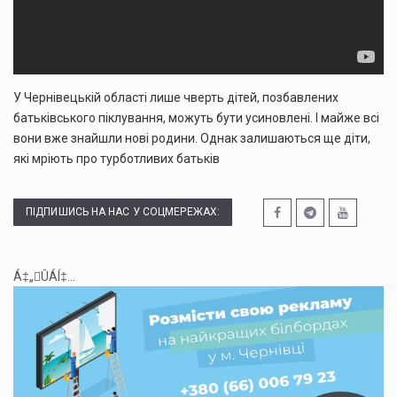
У Чернівецькій області лише чверть дітей, позбавлених
батьківського піклування, можуть бути усиновлені. І майже всі
вони вже знайшли нові родини. Однак залишаються ще діти,
які мріють про турботливих батьків
ПІДПИШИСЬ НА НАС У СОЦМЕРЕЖАХ:
Á‡„ÛÁÍ‡...