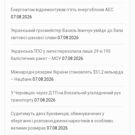
Енергоатом відремонтував п’ять енергоблоків АЕС
07.08.2026
Український гросмейстер Василь Іванчук увійде до Зали
світової шахової слави
07.08.2026
Українська ППО у липні перехопила лише 29 зі 195
балістичних ракет – МОУ
07.08.2026
Міжнародні резерви України становлять $51,2 мільярда
– Нацбанк
07.08.2026
У Чернівцях через ДТП на Вокзальній ускладнений рух
транспорту
07.08.2026
Судитимуть двох буковинців, обвинувачених у
зберіганні і розповсюдженні наркотиків в особливо
великих розмірах
07.08.2026