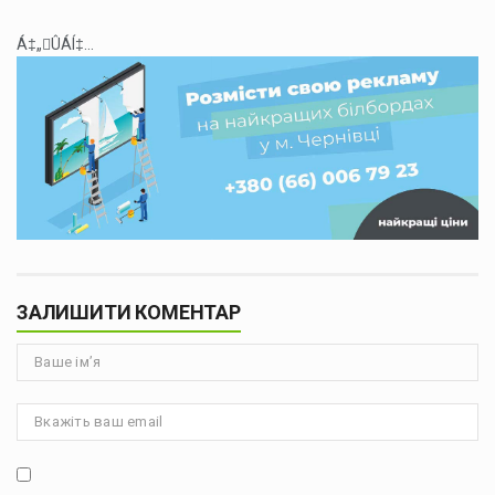
Á‡„ÛÁÍ‡...
ЗАЛИШИТИ КОМЕНТАР