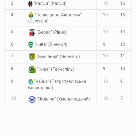
3
10
16
“Калуш” (Калуш)
4
“Черкащина-Академія”
10
15
(Білозір’я)
5
10
14
“Верес” (Рівне)
6
9
12
“Нива” (Вінниця)
7
10
11
“Буковина” (Чернівці)
8
9
10
“Нива” (Тернопіль)
9
10
9
“Чайка” (Петропавлівська
Борщагівка)
10
10
7
“Поділля” (Хмельницький)