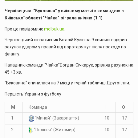
Чернівецька “Буковина” у виїзному матчі з командою з
Київської області “Чайка”.зіграла внічию (1:1)
Про це повідомляє
molbuk.ua
.
Чернівецький півзахисник Віталій Кузів на 9 хвилині відкрив
рахунок ударом у правий від воротаря кут після проходу по
флангу.
Нападник команди “Чайка”Богдан Січкарук, зрівняв рахунок на
45 +3 хв.
“Буковина” опинилася на 7 місці у турній табличці Другої ліги.
Першість України з футболу
М
Команда
І
О
1
10
17
“Минай” (Закарпаття)
2
10
17
“Полісся” (Житомир)