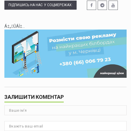
ПІДПИШИСЬ НА НАС У СОЦМЕРЕЖАХ:
Á‡„ÛÁÍ‡...
ЗАЛИШИТИ КОМЕНТАР