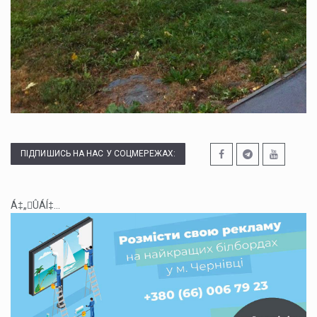
ПІДПИШИСЬ НА НАС У СОЦМЕРЕЖАХ:
Á‡„ÛÁÍ‡...