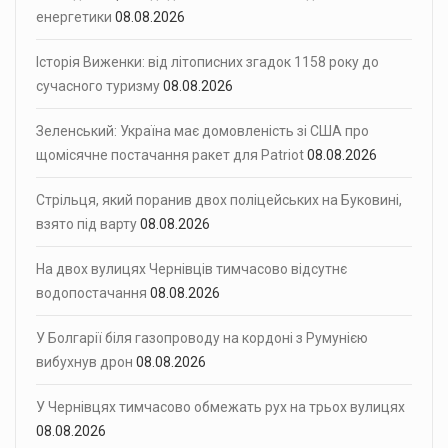
енергетики
08.08.2026
Історія Виженки: від літописних згадок 1158 року до
сучасного туризму
08.08.2026
Зеленський: Україна має домовленість зі США про
щомісячне постачання ракет для Patriot
08.08.2026
Стрільця, який поранив двох поліцейських на Буковині,
взято під варту
08.08.2026
На двох вулицях Чернівців тимчасово відсутнє
водопостачання
08.08.2026
У Болгарії біля газопроводу на кордоні з Румунією
вибухнув дрон
08.08.2026
У Чернівцях тимчасово обмежать рух на трьох вулицях
08.08.2026