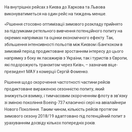
На внутрішніх рейсах з Києва до Харкова та Львова
виконуватиметься на один рейс на тиждень менше.
«Рішення стосовно оптимізації зимового розкладу прийнято
за підсумками ретельного вивчення потенційного попиту на
окремих напрямках та оцінки економічного ефекту. Так,
збільшення інтенсивності польотів між Києвом і Бангкоком в
зимовий період продиктоване зростанням інтересу до цього
напрямку з боку як пасажирів з України, так і туристів з Європи,
які подорожують транзитом через Київ», – зазначив віце-
президент МАУ з комерції Сергій Фоменко.
Рішення щодо скорочення частотності частини рейсів
продиктоване вираженою сезонністю попиту, який
знижується взимку, і тимчасовим скороченням флоту в зв’язку
зі зміною покоління Boeing-737 класичної серії на авіалайнери
Нового Покоління. Таким чином, кількість рейсів протягом
зимового сезону 2018/19 адаптовано під потенційний попит з
урахуванням досвіду кількох попередніх років.