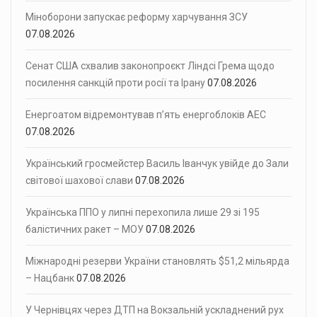
Міноборони запускає реформу харчування ЗСУ
07.08.2026
Сенат США схвалив законопроєкт Ліндсі Грема щодо
посилення санкцій проти росії та Ірану
07.08.2026
Енергоатом відремонтував п’ять енергоблоків АЕС
07.08.2026
Український гросмейстер Василь Іванчук увійде до Зали
світової шахової слави
07.08.2026
Українська ППО у липні перехопила лише 29 зі 195
балістичних ракет – МОУ
07.08.2026
Міжнародні резерви України становлять $51,2 мільярда
– Нацбанк
07.08.2026
У Чернівцях через ДТП на Вокзальній ускладнений рух