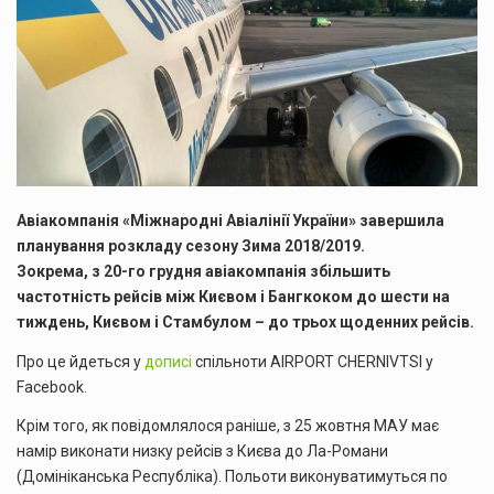
Авіакомпанія «Міжнародні Авіалінії України» завершила
планування розкладу сезону Зима 2018/2019.
Зокрема, з 20-
го грудня авіакомпанія збільшить
частотність рейсів між Києвом і Бангкоком до шести на
тиждень, Києвом і Стамбулом – до трьох щоденних рейсів.
Про це йдеться у
дописі
спільноти AIRPORT CHERNIVTSI у
Facebook.
Крім того, як повідомлялося раніше, з 25 жовтня МАУ має
намір виконати низку рейсів з Києва до Ла-Романи
(Домініканська Республіка). Польоти виконуватимуться по