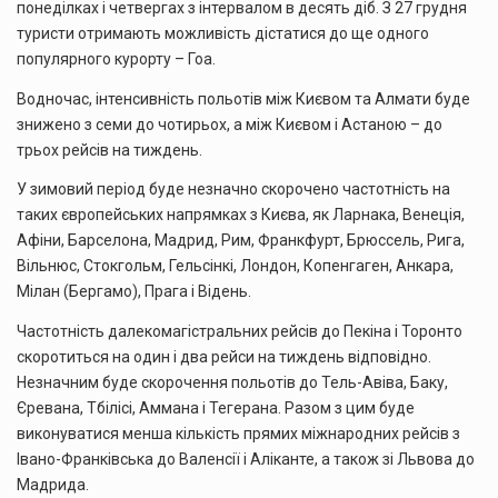
понеділках і четвергах з інтервалом в десять діб. З 27 грудня
туристи отримають можливість дістатися до ще одного
популярного курорту – Гоа.
Водночас, інтенсивність польотів між Києвом та Алмати буде
знижено з семи до чотирьох, а між Києвом і Астаною – до
трьох рейсів на тиждень.
У зимовий період буде незначно скорочено частотність на
таких європейських напрямках з Києва, як Ларнака, Венеція,
Афіни, Барселона, Мадрид, Рим, Франкфурт, Брюссель, Рига,
Вільнюс, Стокгольм, Гельсінкі, Лондон, Копенгаген, Анкара,
Мілан (Бергамо), Прага і Відень.
Частотність далекомагістральних рейсів до Пекіна і Торонто
скоротиться на один і два рейси на тиждень відповідно.
Незначним буде скорочення польотів до Тель-Авіва, Баку,
Єревана, Тбілісі, Аммана і Тегерана. Разом з цим буде
виконуватися менша кількість прямих міжнародних рейсів з
Івано-Франківська до Валенсії і Аліканте, а також зі Львова до
Мадрида.