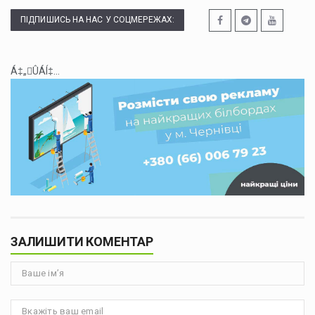
ПІДПИШИСЬ НА НАС У СОЦМЕРЕЖАХ:
Á‡„ÛÁÍ‡...
ЗАЛИШИТИ КОМЕНТАР