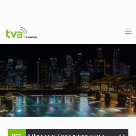
У Чернівцях 7 серпня прощаються з полеглим воїном Тарасом Скінтеєм