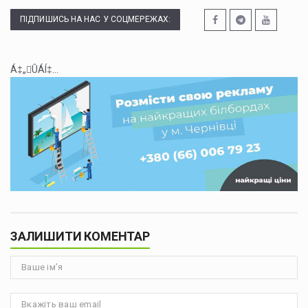
ПІДПИШИСЬ НА НАС У СОЦМЕРЕЖАХ:
Á‡„ÛÁÍ‡...
ЗАЛИШИТИ КОМЕНТАР