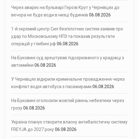
Через аварію на бульварі Героїв Крут у Чернівцях до
вечора не буде води в низці будинків
06.08.2026
1-й окремий центр Сил безпілотних систем заявив про
удар по Московському НПЗ та показав результати
операцій у глибині рф
06.08.2026
На Буковині суд арештував підозрюваного у крадіжці з
автомийки
06.08.2026
У Чернівцях відкрили кримінальне провадження через
конфлікт водія автобуса з пасажирами
06.08.2026
На Буковині оголосили жовтий рівень небезпеки через
грозу
06.08.2026
Україна планує створити власну антибалістичну систему
FREYJA до 2027 року
06.08.2026