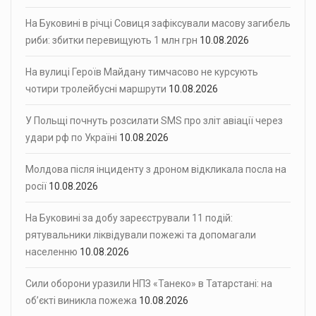
На Буковині в річці Совиця зафіксували масову загибель
риби: збитки перевищують 1 млн грн
10.08.2026
На вулиці Героїв Майдану тимчасово не курсують
чотири тролейбусні маршрути
10.08.2026
У Польщі почнуть розсилати SMS про зліт авіації через
удари рф по Україні
10.08.2026
Молдова після інциденту з дроном відкликала посла на
росії
10.08.2026
На Буковині за добу зареєстрували 11 подій:
рятувальники ліквідували пожежі та допомагали
населенню
10.08.2026
Сили оборони уразили НПЗ «Танеко» в Татарстані: на
об’єкті виникла пожежа
10.08.2026