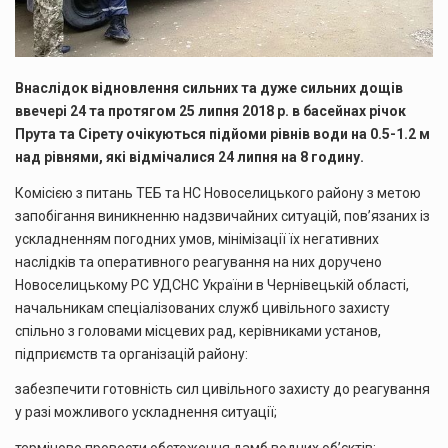
Внаслідок відновлення сильних та дуже сильних дощів
ввечері 24 та протягом 25 липня 2018 р. в басейнах річок
Прута та Сірету очікуються підйоми рівнів води на 0.5-1.2 м
над рівнями, які відмічалися 24 липня на 8 годину.
Комісією з питань ТЕБ та НС Новоселицького району з метою
запобігання виникненню надзвичайних ситуацій, пов’язаних із
ускладненням погодних умов, мінімізації їх негативних
наслідків та оперативного реагування на них доручено
Новоселицькому РС УДСНС України в Чернівецькій області,
начальникам спеціалізованих служб цивільного захисту
спільно з головами місцевих рад, керівниками установ,
підприємств та організацій району:
забезпечити готовність сил цивільного захисту до реагування
у разі можливого ускладнення ситуації;
терміново провести обстеження дамб водних об’єктів;