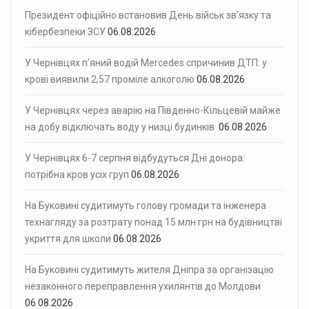
Президент офіційно встановив День військ зв’язку та
кібербезпеки ЗСУ
06.08.2026
У Чернівцях п’яний водій Mercedes спричинив ДТП: у
крові виявили 2,57 проміле алкоголю
06.08.2026
У Чернівцях через аварію на Південно-Кільцевій майже
на добу відключать воду у низці будинків
06.08.2026
У Чернівцях 6-7 серпня відбудуться Дні донора:
потрібна кров усіх груп
06.08.2026
На Буковині судитимуть голову громади та інженера
технагляду за розтрату понад 15 млн грн на будівництві
укриття для школи
06.08.2026
На Буковині судитимуть жителя Дніпра за організацію
незаконного переправлення ухилянтів до Молдови
06.08.2026