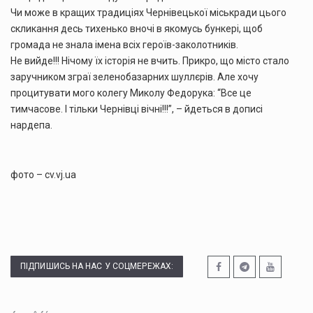
Чи може в кращих традиціях Чернівецької міськради цього
скликання десь тихенько вночі в якомусь бункері, щоб
громада не знала імена всіх героїв-заколотників.
Не вийде!!! Нічому їх історія не вчить. Прикро, що місто стало
заручником зграї зеленобазарних шуллєрів. Але хочу
процитувати мого колегу Миколу Федорука: “Все це
тимчасове. І тільки Чернівці вічні!!!”, – йдеться в дописі
нардепа.
фото – cv.vj.ua
ПІДПИШИСЬ НА НАС У СОЦМЕРЕЖАХ: