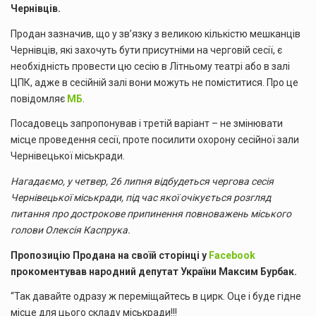
Чернівців.
Продан зазначив, що у зв’язку з великою кількістю мешканців
Чернівців, які захочуть бути присутніми на черговій сесії, є
необхідність провести цю сесію в Літньому театрі або в залі
ЦПК, адже в сесійній залі вони можуть не поміститися. Про це
повідомляє
МБ
.
Посадовець запропонував і третій варіант – не змінювати
місце проведення сесії, проте посилити охорону сесійної зали
Чернівецької міськради.
Нагадаємо, у четвер, 26 липня відбудеться чергова сесія
Чернівецької міськради, під час якої очікується розгляд
питання про дострокове припинення повноважень міського
голови Олексія Каспрука.
Пропозицію Продана на своїй сторінці у
Facebook
прокоментував народний депутат України Максим Бурбак.
“Так давайте одразу ж переміщайтесь в цирк. Оце і буде гідне
місце для цього складу міськради!!!