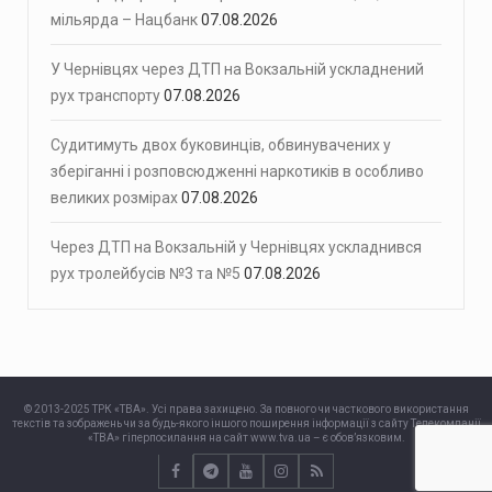
мільярда – Нацбанк
07.08.2026
У Чернівцях через ДТП на Вокзальній ускладнений
рух транспорту
07.08.2026
Судитимуть двох буковинців, обвинувачених у
зберіганні і розповсюдженні наркотиків в особливо
великих розмірах
07.08.2026
Через ДТП на Вокзальній у Чернівцях ускладнився
рух тролейбусів №3 та №5
07.08.2026
© 2013-2025 ТРК «ТВА». Усі права захищено. За повного чи часткового використання
текстів та зображень чи за будь-якого іншого поширення інформації з сайту Телекомпанії
«ТВА» гіперпосилання на сайт www.tva.ua – є обов’язковим.