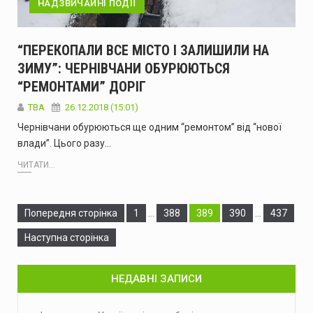
НАДЗВИЧАЙНІ ПОДІЇ
“ПЕРЕКОПАЛИ ВСЕ МІСТО І ЗАЛИШИЛИ НА
ЗИМУ”: ЧЕРНІВЧАНИ ОБУРЮЮТЬСЯ
“РЕМОНТАМИ” ДОРІГ
TBA
26.12.2018 (15:01)
Чернівчани обурюються ще одним “ремонтом” від “нової
влади”. Цього разу…
ЧИТАТИ...
Сторінка
Сторінка
Сторінка
Сторінка
Сторінка
Попередня сторінка
1
…
388
389
390
…
437
Наступна сторінка
НЕДАВНІ ЗАПИСИ