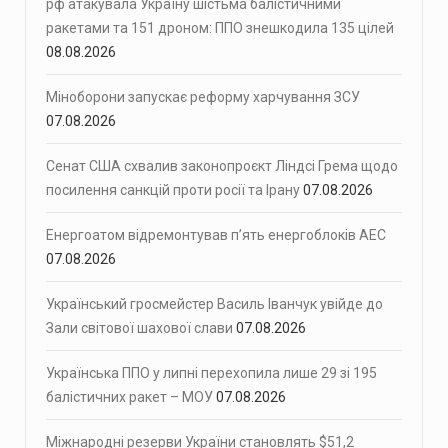
рф атакувала Україну шістьма балістичними
ракетами та 151 дроном: ППО знешкодила 135 цілей
08.08.2026
Міноборони запускає реформу харчування ЗСУ
07.08.2026
Сенат США схвалив законопроєкт Ліндсі Грема щодо
посилення санкцій проти росії та Ірану
07.08.2026
Енергоатом відремонтував п’ять енергоблоків АЕС
07.08.2026
Український гросмейстер Василь Іванчук увійде до
Зали світової шахової слави
07.08.2026
Українська ППО у липні перехопила лише 29 зі 195
балістичних ракет – МОУ
07.08.2026
Міжнародні резерви України становлять $51,2