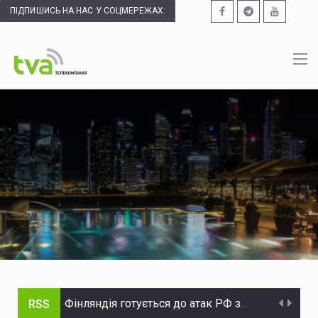
ПІДПИШИСЬ НА НАС У СОЦМЕРЕЖАХ:
Фінляндія готується до атак РФ за допомогою захоплених українських дронів
RSS
Сили оборони вдарили по комплексах С-400 та "Панцир" у Краснодарському краї