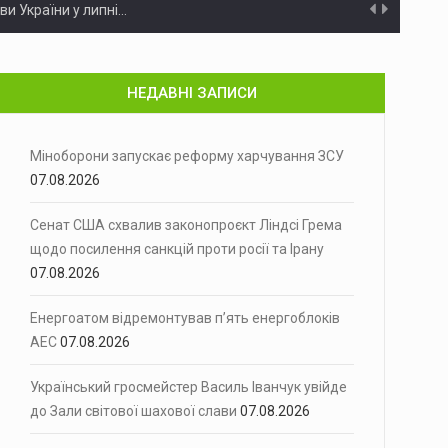
ви України у липні…
улиці Вокзальній,…
НЕДАВНІ ЗАПИСИ
иків в особливо великих розмірах
Поліцейські Чернівецької області зібрали доказову…
рнівцях через дорожньо-транспортну пригоду…
Міноборони запускає реформу харчування ЗСУ
07.08.2026
нячні панелі
Минулої доби на території Чернівецької…
Сенат США схвалив законопроєкт Ліндсі Грема
півель…
щодо посилення санкцій проти росії та Ірану
а Ірану
07.08.2026
Сенат Конгресу Сполучених Штатів у…
монт із…
Енергоатом відремонтував п’ять енергоблоків
АЕС
07.08.2026
іжнародна федерація шахів (FIDE) оголосила…
Український гросмейстер Василь Іванчук увійде
і сили ППО перехопили…
до Зали світової шахової слави
07.08.2026