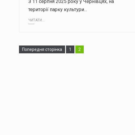
З 11 серпня 2025 року у Чернівцях, на
території парку культури…
ЧИТАТИ...
Сторінка
Сторінка
Попередня сторінка
1
2