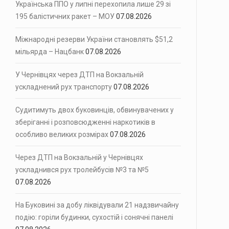
Українська ППО у липні перехопила лише 29 зі
195 балістичних ракет – МОУ
07.08.2026
Міжнародні резерви України становлять $51,2
мільярда – Нацбанк
07.08.2026
У Чернівцях через ДТП на Вокзальній
ускладнений рух транспорту
07.08.2026
Судитимуть двох буковинців, обвинувачених у
зберіганні і розповсюдженні наркотиків в
особливо великих розмірах
07.08.2026
Через ДТП на Вокзальній у Чернівцях
ускладнився рух тролейбусів №3 та №5
07.08.2026
На Буковині за добу ліквідували 21 надзвичайну
подію: горіли будинки, сухостій і сонячні панелі