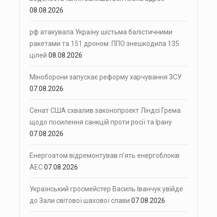
08.08.2026
рф атакувала Україну шістьма балістичними
ракетами та 151 дроном: ППО знешкодила 135
цілей
08.08.2026
Міноборони запускає реформу харчування ЗСУ
07.08.2026
Сенат США схвалив законопроєкт Ліндсі Грема
щодо посилення санкцій проти росії та Ірану
07.08.2026
Енергоатом відремонтував п’ять енергоблоків
АЕС
07.08.2026
Український гросмейстер Василь Іванчук увійде
до Зали світової шахової слави
07.08.2026