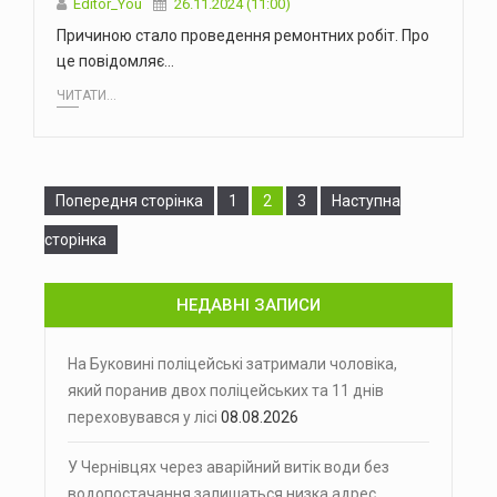
Editor_You
26.11.2024 (11:00)
Причиною стало проведення ремонтних робіт. Про
це повідомляє…
ЧИТАТИ...
Сторінка
Сторінка
Сторінка
Попередня сторінка
1
2
3
Наступна
сторінка
НЕДАВНІ ЗАПИСИ
На Буковині поліцейські затримали чоловіка,
який поранив двох поліцейських та 11 днів
переховувався у лісі
08.08.2026
У Чернівцях через аварійний витік води без
водопостачання залишаться низка адрес