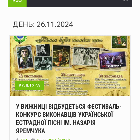
RSS
Енергоатом відремонтував п’ять енергоблоків АЕС
Український гросмейстер Василь Іванчук увійде до Зали світової шахової слави
ДЕНЬ:
26.11.2024
Українська ППО у липні перехопила лише 29 зі 195 балістичних ракет – МОУ
Міжнародні резерви України становлять $51,2 мільярда - Нацбанк
На Буковині рятувальники ліквідовували пожежі та наслідки негоди
На Буковині поліцейські затримали чоловіка, який поранив двох поліцейських та 11 днів переховувався у лісі
У Чернівцях через аварійний витік води без водопостачання залишаться низка адрес
КУЛЬТУРА
рф атакувала Україну шістьма балістичними ракетами та 151 дроном: ППО знешкодила 135 цілей
У ВИЖНИЦІ ВІДБУДЕТЬСЯ ФЕСТИВАЛЬ-
Міноборони запускає реформу харчування ЗСУ
КОНКУРС ВИКОНАВЦІВ УКРАЇНСЬКОЇ
ЕСТРАДНОЇ ПІСНІ ІМ. НАЗАРІЯ
Сенат США схвалив законопроєкт Ліндсі Грема щодо посилення санкцій проти росії та Ірану
ЯРЕМЧУКА