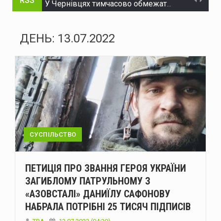
RSS
У Чернівцях тимчасово обмежать рух на трьох вулицях
На Буковині поліцейські затримали чоловіка, який незаконно заволодів автомобілем
ДЕНЬ:
13.07.2022
Нова Зеландія розширила санкції проти рф
Україна пройшла рекордну серпневу спеку без відключень – Шмигаль
ЄС надав Україні додаткові €30 млн на відновлення енергетики
Історія Виженки: від літописних згадок 1158 року до сучасного туризму
Зеленський: Україна має домовленість зі США про щомісячне постачання ракет для Patriot
СУСПІЛЬСТВО
Стрільця, який поранив двох поліцейських на Буковині, взято під варту
ПЕТИЦІЯ ПРО ЗВАННЯ ГЕРОЯ УКРАЇНИ
На двох вулицях Чернівців тимчасово відсутнє водопостачання
ЗАГИБЛОМУ ПАТРУЛЬНОМУ З
«АЗОВСТАЛІ» ДАНИЇЛУ САФОНОВУ
У Болгарії біля газопроводу на кордоні з Румунією вибухнув дрон
НАБРАЛА ПОТРІБНІ 25 ТИСЯЧ ПІДПИСІВ