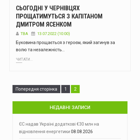
СЬОГОДНІ У ЧЕРНІВЦЯХ
ПРОЩАТИМУТЬСЯ З КАПІТАНОМ
ДМИТРОМ ЯСЕНКОМ
TBA
13.07.2022 (10:00)
Буковина прощається з героєм, який загинув за
волю та незалежність…
ЧИТАТИ...
Сторінка
Сторінка
Попередня сторінка
1
2
НЕДАВНІ ЗАПИСИ
ЄС надав Україні додаткові €30 млн на
відновлення енергетики
08.08.2026