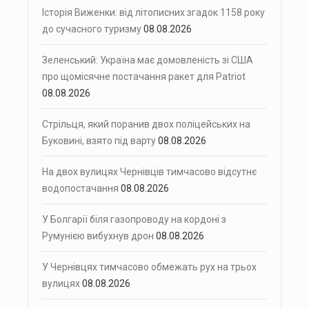
Історія Виженки: від літописних згадок 1158 року
до сучасного туризму
08.08.2026
Зеленський: Україна має домовленість зі США
про щомісячне постачання ракет для Patriot
08.08.2026
Стрільця, який поранив двох поліцейських на
Буковині, взято під варту
08.08.2026
На двох вулицях Чернівців тимчасово відсутнє
водопостачання
08.08.2026
У Болгарії біля газопроводу на кордоні з
Румунією вибухнув дрон
08.08.2026
У Чернівцях тимчасово обмежать рух на трьох
вулицях
08.08.2026