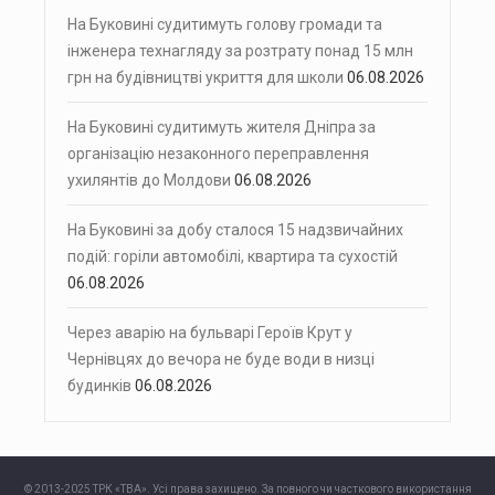
На Буковині судитимуть голову громади та
інженера технагляду за розтрату понад 15 млн
грн на будівництві укриття для школи
06.08.2026
На Буковині судитимуть жителя Дніпра за
організацію незаконного переправлення
ухилянтів до Молдови
06.08.2026
На Буковині за добу сталося 15 надзвичайних
подій: горіли автомобілі, квартира та сухостій
06.08.2026
Через аварію на бульварі Героїв Крут у
Чернівцях до вечора не буде води в низці
будинків
06.08.2026
© 2013-2025 ТРК «ТВА». Усі права захищено. За повного чи часткового використання