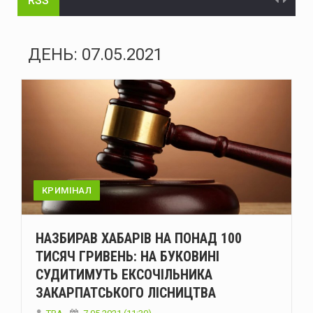
RSS
На Буковині судитимуть голову громади та інженера технагляду за розтрату понад 15 млн грн на будівництві укриття для школи
На Буковині судитимуть жителя Дніпра за організацію незаконного переправлення ухилянтів до Молдови
ДЕНЬ:
07.05.2021
На Буковині за добу сталося 15 надзвичайних подій: горіли автомобілі, квартира та сухостій
Через аварію на бульварі Героїв Крут у Чернівцях до вечора не буде води в низці будинків
Зеленський доручив підготувати спеціальну санкційну операцію проти рф
У липні буковинська «швидка» понад тисячу разів виїжджала на виклики у громадських місцях через спеку
Президент офіційно встановив День військ зв'язку та кібербезпеки ЗСУ
КРИМІНАЛ
У Чернівцях п'яний водій Mercedes спричинив ДТП: у крові виявили 2,57 проміле алкоголю
НАЗБИРАВ ХАБАРІВ НА ПОНАД 100
У Чернівцях через аварію на Південно-Кільцевій майже на добу відключать воду у низці будинків
ТИСЯЧ ГРИВЕНЬ: НА БУКОВИНІ
СУДИТИМУТЬ ЕКСОЧІЛЬНИКА
У Чернівцях 6-7 серпня відбудуться Дні донора: потрібна кров усіх груп
ЗАКАРПАТСЬКОГО ЛІСНИЦТВА