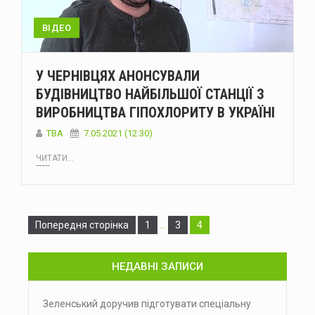
ВІДЕО
У ЧЕРНІВЦЯХ АНОНСУВАЛИ
БУДІВНИЦТВО НАЙБІЛЬШОЇ СТАНЦІЇ З
ВИРОБНИЦТВА ГІПОХЛОРИТУ В УКРАЇНІ
TBA
7.05.2021 (12:30)
ЧИТАТИ...
Сторінка
Сторінка
Сторінка
Попередня сторінка
1
…
3
4
НЕДАВНІ ЗАПИСИ
Зеленський доручив підготувати спеціальну