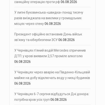
санкційну операцію проти рф
06.08.2026
У липні буковинська «швидка» понад тисячу
разів виїжджала на виклики у громадських
місцях через спеку
06.08.2026
Президент офіційно встановив День військ
зв’язку та кібербезпеки ЗСУ
06.08.2026
У Чернівцях п’яний водій Mercedes спричинив
ДТП: у крові виявили 2,57 проміле алкоголю
06.08.2026
У Чернівцях через аварію на Південно-Кільцевій
майже на добу відключать воду у низці будинків
06.08.2026
У Чернівцях 6-7 серпня відбудуться Дні донора:
потрібна кров усіх груп
06.08.2026