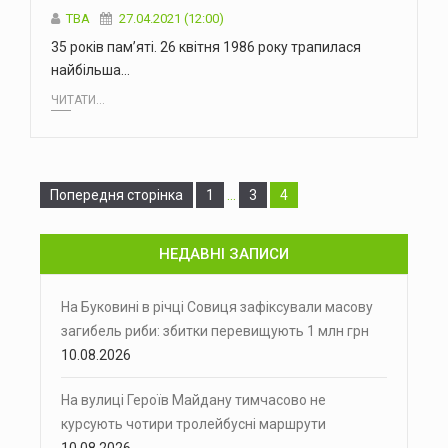
TBA
27.04.2021 (12:00)
35 років пам’яті. 26 квітня 1986 року трапилася
найбільша…
ЧИТАТИ...
Сторінка
Сторінка
Сторінка
Попередня сторінка
1
…
3
4
НЕДАВНІ ЗАПИСИ
На Буковині в річці Совиця зафіксували масову
загибель риби: збитки перевищують 1 млн грн
10.08.2026
На вулиці Героїв Майдану тимчасово не
курсують чотири тролейбусні маршрути