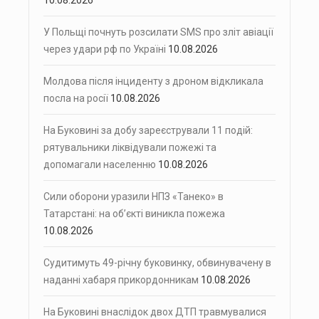
10.08.2026
У Польщі почнуть розсилати SMS про зліт авіації
через удари рф по Україні
10.08.2026
Молдова після інциденту з дроном відкликала
посла на росії
10.08.2026
На Буковині за добу зареєстрували 11 подій:
рятувальники ліквідували пожежі та
допомагали населенню
10.08.2026
Сили оборони уразили НПЗ «Танеко» в
Татарстані: на об’єкті виникла пожежа
10.08.2026
Судитимуть 49-річну буковинку, обвинувачену в
наданні хабаря прикордонникам
10.08.2026
На Буковині внаслідок двох ДТП травмувалися