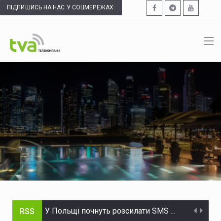
ПІДПИШИСЬ НА НАС У СОЦМЕРЕЖАХ:
У Польщі почнуть розсилати SMS про зліт авіації через удари рф по Україні
RSS
Молдова після інциденту з дроном відкликала посла на росії