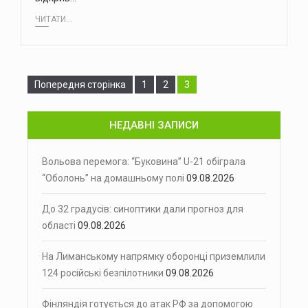
ЧИТАТИ...
Сторінка
Сторінка
Сторінка
Попередня сторінка
1
2
3
НЕДАВНІ ЗАПИСИ
Вольова перемога: “Буковина” U-21 обіграла
“Оболонь” на домашньому полі
09.08.2026
До 32 градусів: синоптики дали прогноз для
області
09.08.2026
На Лиманському напрямку оборонці приземлили
124 російські безпілотники
09.08.2026
Фінляндія готується до атак РФ за допомогою